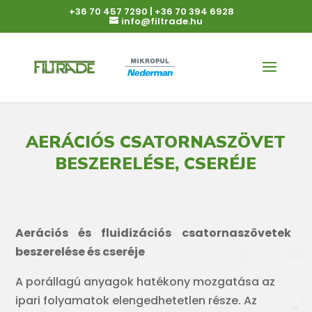
+36 70 457 7290
|
+36 70 394 6928
info@filtrade.hu
AERÁCIÓS CSATORNASZÖVET
BESZERELÉSE, CSERÉJE
Aerációs és fluidizációs csatornaszövetek
beszerelése és cseréje
A porállagú anyagok hatékony mozgatása az
ipari folyamatok elengedhetetlen része. Az