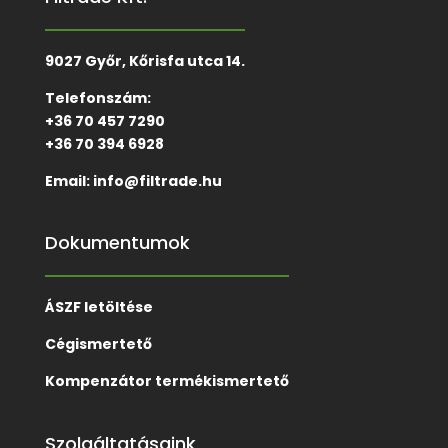
9027 Győr, Kőrisfa utca 14.
Telefonszám:
+36 70 457 7290
+36 70 394 6928
Email:
info@filtrade.hu
Dokumentumok
ÁSZF letöltése
Cégismertető
Kompenzátor termékismertető
Szolgáltatásaink