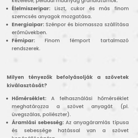
kezelése, például műanyag granulátumok.
Élelmiszeripar:
Liszt, cukor és más finom
szemcsés anyagok mozgatása.
Energiaipar:
Szénpor és biomassza szállítása
erőművekben.
Fémipar:
Finom fémport tartalmazó
rendszerek.
Milyen tényezők befolyásolják a szövetek
kiválasztását?
Hőmérséklet:
A felhasználási hőmérséklet
meghatározza a szövet anyagát (pl.
üvegszálas, poliészter).
Áramlási sebesség:
Az anyagáramlás típusa
és sebessége hatással van a szövet