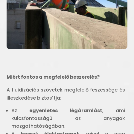
Miért fontos a megfelelő beszerelés?
A fluidizációs szövetek megfelelő feszessége és
illeszkedése biztosítja:
Az
egyenletes légáramlást
, ami
kulcsfontosságú az anyagok
mozgathatóságában.
A
hosszú élettartamot
, mivel a nem