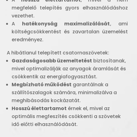
megfelelő telepítés gyors elhasználódáshoz
vezethet.
A
hatékonyság maximalizálását
, ami
költségcsökkentést és zavartalan üzemelést
eredményez.
A hibátlanul telepített csatornaszövetek:
Gazdaságosabb üzemeltetést
biztosítanak,
mivel optimalizálják az anyagok áramlását és
csökkentik az energiafogyasztást.
Megbízható működést
garantálnak a
szállítószalagok számára, minimalizálva a
meghibásodás kockázatát.
Hosszú élettartamot
érnek el, mivel az
optimális megfeszítés csökkenti a szövetek
idő előtti elhasználódását.