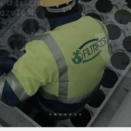
sunk óta az ipar
den területéről
ghatározó, vezető
töltő gyártó vállalat
 minket partneréül.
MEG TÖBBET