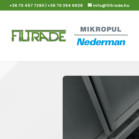
+36 70 457 7290
|
+36 70 394 6928
info@filtrade.hu
Együt
körny