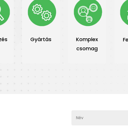
zés
Gyártás
Komplex
F
csomag