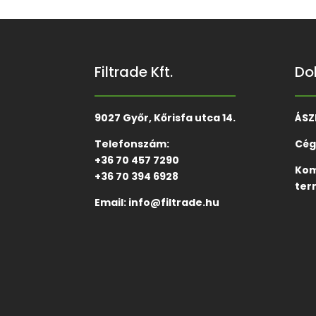
Filtrade Kft.
Do
9027 Győr, Kőrisfa utca 14.
ÁSZ
Telefonszám:
Cég
+36 70 457 7290
Kom
+36 70 394 6928
ter
Email:
info@filtrade.hu