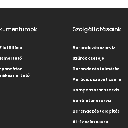
kumentumok
Szolgáltatásaink
F letöltése
Berendezés szerviz
ismertető
Szűrők cseréje
penzátor
Berendezés felmérés
mékismertető
Aerációs szövet csere
Kompenzátor szerviz
Ventilátor szerviz
Berendezés telepítés
Aktív szén csere