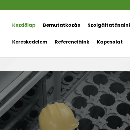
Kezdőlap
Bemutatkozás
Szolgáltatásain
Kereskedelem
Referenciáink
Kapcsolat
t a tiszta
ezetért.