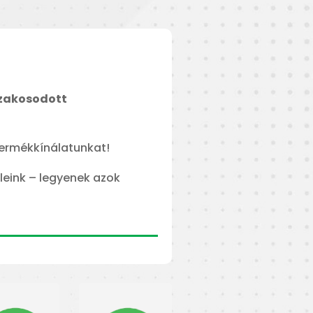
szakosodott
termékkínálatunkat!
leink – legyenek azok