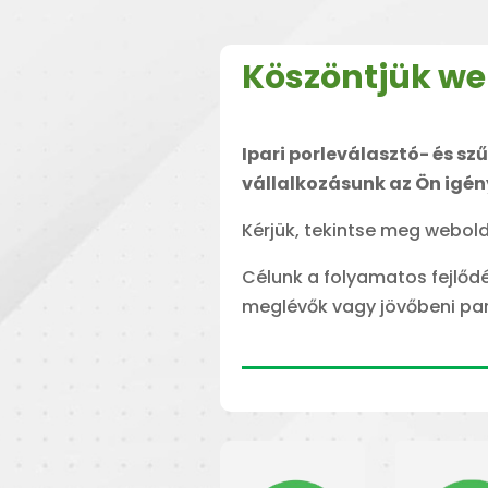
Köszöntjük w
Ipari porleválasztó- és s
vállalkozásunk az Ön igény
Kérjük, tekintse meg webol
Célunk a folyamatos fejlődé
meglévők vagy jövőbeni part