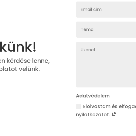
ekünk!
n kérdése lenne,
olatot velünk.
Adatvédelem
Elolvastam és elfog
nyilatkozatot.