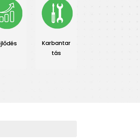
Karbantar
ejlődés
tás