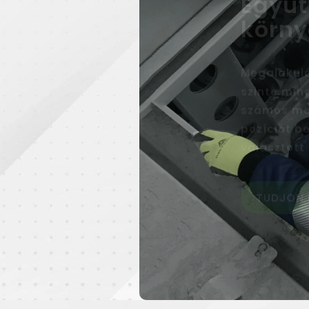
Megalakulá
szinte min
számos me
pozíciót be
választott
TUDJON 