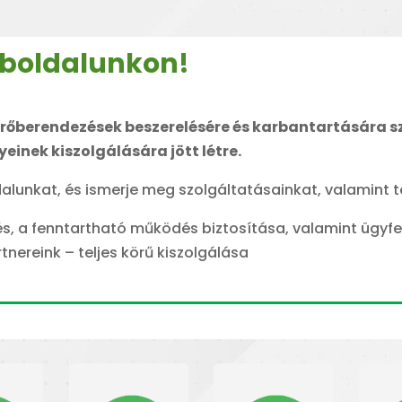
eboldalunkon!
zűrőberendezések beszerelésére és karbantartására 
einek kiszolgálására jött létre.
dalunkat, és ismerje meg szolgáltatásainkat, valamint 
s, a fenntartható működés biztosítása, valamint ügyfe
nereink – teljes körű kiszolgálása